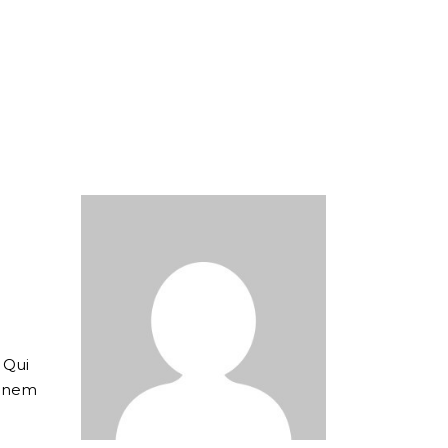
. Qui
tionem