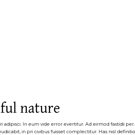
ful nature
 adipisci. In eum vide error evertitur. Ad eirmod fastidii per
dicabit, in pri civibus fuisset complectitur. Has nisl defini