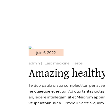
juin 6, 2022
admin
East medicine
Herbs
Amazing healthy
Te duo paulo oratio complectitur, per at veri
ne quaeque evertitur. Ad duo tantas dictas iu
an, legere intellegam sit et.Maiorum apparea
vituperatoribus ea. Eirmod iuvaret aliquam