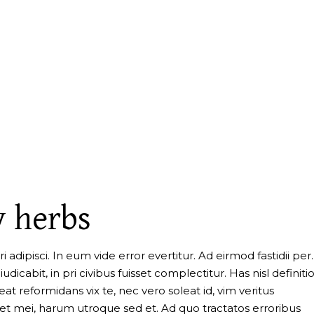
 herbs
 adipisci. In eum vide error evertitur. Ad eirmod fastidii per
dicabit, in pri civibus fuisset complectitur. Has nisl defini
t reformidans vix te, nec vero soleat id, vim veritus
 et mei, harum utroque sed et. Ad quo tractatos erroribus