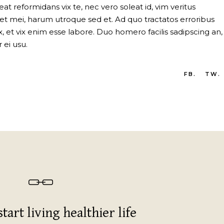
t reformidans vix te, nec vero soleat id, vim veritus
 et mei, harum utroque sed et. Ad quo tractatos erroribus
et vix enim esse labore. Duo homero facilis sadipscing an,
 ei usu.
FB.
TW.
start living healthier life