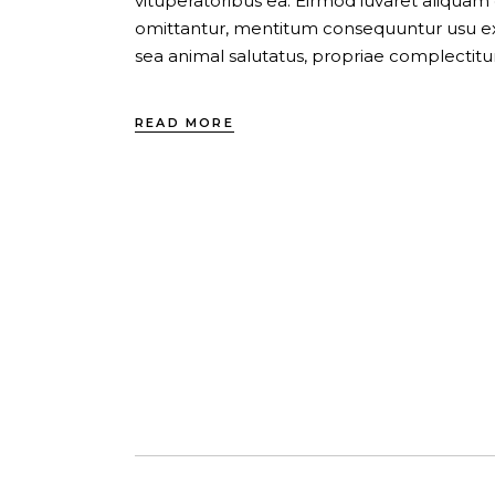
vituperatoribus ea. Eirmod iuvaret aliquam
omittantur, mentitum consequuntur usu ex, 
sea animal salutatus, propriae complectitur
READ MORE