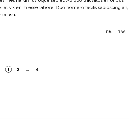
 et mei, harum utroque sed et. Ad quo tractatos erroribus
et vix enim esse labore. Duo homero facilis sadipscing an,
 ei usu.
FB.
TW.
1
2
…
4