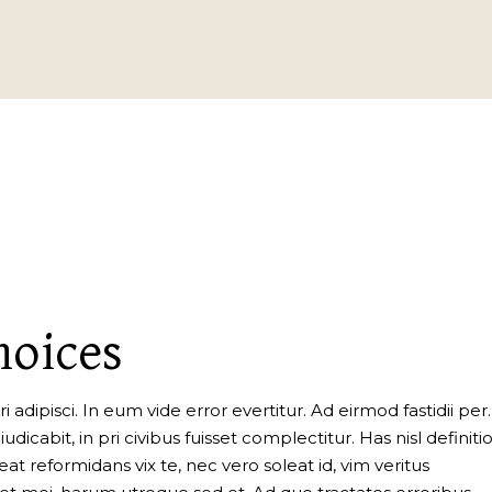
hoices
 adipisci. In eum vide error evertitur. Ad eirmod fastidii per
dicabit, in pri civibus fuisset complectitur. Has nisl defini
t reformidans vix te, nec vero soleat id, vim veritus