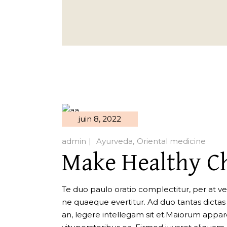
juin 8, 2022
admin
Ayurveda
Oriental medicine
Make Healthy C
Te duo paulo oratio complectitur, per at veri
ne quaeque evertitur. Ad duo tantas dictas iu
an, legere intellegam sit et.Maiorum apparea