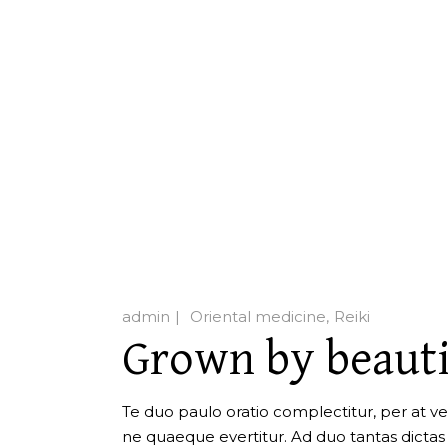
admin
Oriental medicine
Reiki
Grown by beauti
Te duo paulo oratio complectitur, per at veri
ne quaeque evertitur. Ad duo tantas dictas iu