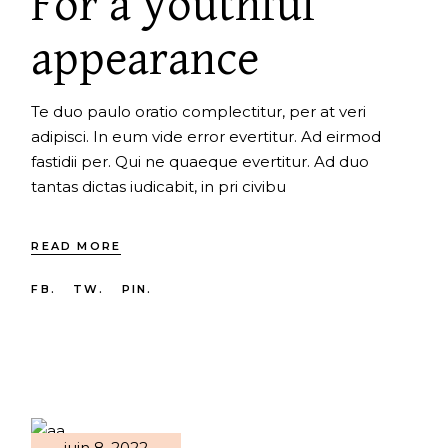
For a youthful
appearance
Te duo paulo oratio complectitur, per at veri
adipisci. In eum vide error evertitur. Ad eirmod
fastidii per. Qui ne quaeque evertitur. Ad duo
tantas dictas iudicabit, in pri civibu
READ MORE
FB.
TW.
PIN.
juin 8, 2022