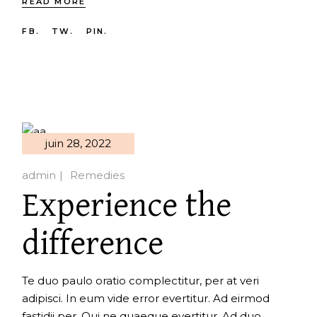
READ MORE
FB.
TW.
PIN.
juin 28, 2022
admin
Remedies
Experience the
difference
Te duo paulo oratio complectitur, per at veri
adipisci. In eum vide error evertitur. Ad eirmod
fastidii per. Qui ne quaeque evertitur. Ad duo