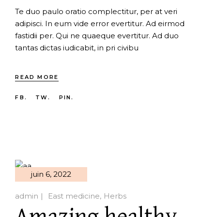
Te duo paulo oratio complectitur, per at veri
adipisci. In eum vide error evertitur. Ad eirmod
fastidii per. Qui ne quaeque evertitur. Ad duo
tantas dictas iudicabit, in pri civibu
READ MORE
FB.
TW.
PIN.
juin 6, 2022
admin
East medicine
Herbs
Amazing healthy