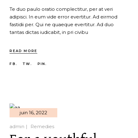
Te duo paulo oratio complectitur, per at veri
adipisci. In eum vide error evertitur. Ad eirmod
fastidii per. Qui ne quaeque evertitur. Ad duo
tantas dictas iudicabit, in pri civibu
READ MORE
FB.
TW.
PIN.
juin 16, 2022
admin
Remedies