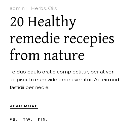
admin
Herbs
Oils
20 Healthy
remedie recepies
from nature
Te duo paulo oratio complectitur, per at veri
adipisci. In eum vide error evertitur. Ad eirmod
fastidii per nec ei.
READ MORE
FB.
TW.
PIN.