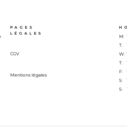
PAGES
H
LÉGALES
e
M:
T:
CGV
W:
T:
F:
Mentions légales
S:
S: