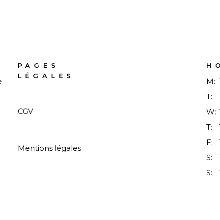
PAGES
H
LÉGALES
e
M:
T:
CGV
W:
T:
F:
Mentions légales
S:
S: